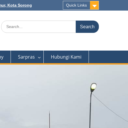
mur, Kota Sorong
Quick Links
Search
for:
my
Sarpras
Hubungi Kami