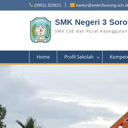
Skip
(0951) 323621
kantor@smkn3sorong.sch.id
to
content
SMK Negeri 3 Sor
SMK CoE dan Pusat Keunggulan 
Home
Profil Sekolah
Kompete