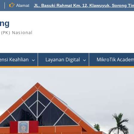
Alamat
JL. Basuki Rahmat Km. 12, Klawuyuk, Sorong Ti
ong
(PK) Nasional
nsi Keahlian
Layanan Digital
MikroTik Acade