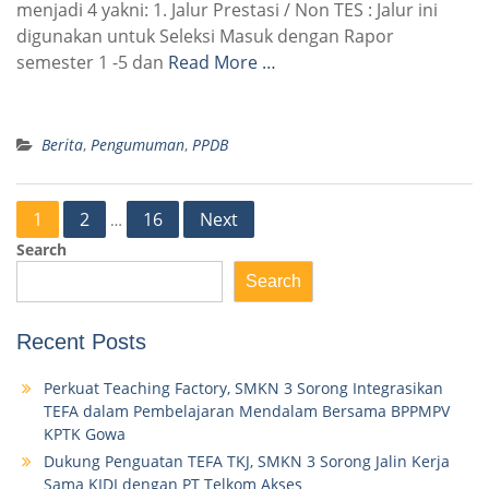
menjadi 4 yakni: 1. Jalur Prestasi / Non TES : Jalur ini
digunakan untuk Seleksi Masuk dengan Rapor
semester 1 -5 dan
Read More …
Berita
,
Pengumuman
,
PPDB
Posts
1
2
16
Next
…
pagination
Search
Search
Recent Posts
Perkuat Teaching Factory, SMKN 3 Sorong Integrasikan
TEFA dalam Pembelajaran Mendalam Bersama BPPMPV
KPTK Gowa
Dukung Penguatan TEFA TKJ, SMKN 3 Sorong Jalin Kerja
Sama KIDI dengan PT Telkom Akses