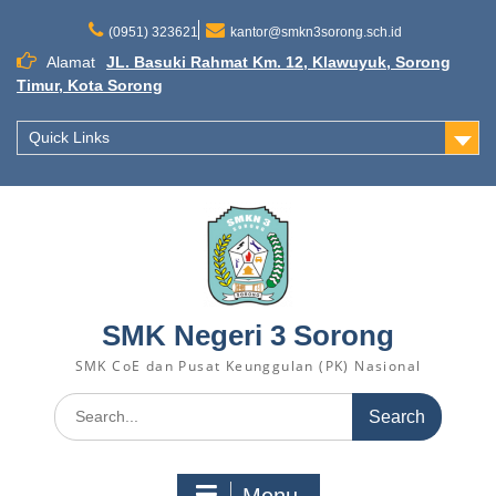
Skip
to
(0951) 323621
kantor@smkn3sorong.sch.id
content
Alamat
JL. Basuki Rahmat Km. 12, Klawuyuk, Sorong
Timur, Kota Sorong
Quick Links
SMK Negeri 3 Sorong
SMK CoE dan Pusat Keunggulan (PK) Nasional
Search
for: