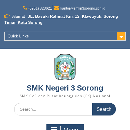
Skip
to
(0951) 323621
kantor@smkn3sorong.sch.id
content
Alamat
JL. Basuki Rahmat Km. 12, Klawuyuk, Sorong
Timur, Kota Sorong
Quick Links
SMK Negeri 3 Sorong
SMK CoE dan Pusat Keunggulan (PK) Nasional
Search
for: