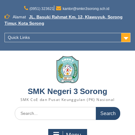
Skip
to
(0951) 323621
kantor@smkn3sorong.sch.id
content
Alamat
JL. Basuki Rahmat Km. 12, Klawuyuk, Sorong
Timur, Kota Sorong
Quick Links
SMK Negeri 3 Sorong
SMK CoE dan Pusat Keunggulan (PK) Nasional
Search
for: