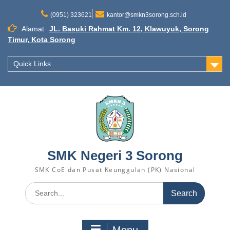
Skip
to
(0951) 323621
kantor@smkn3sorong.sch.id
content
Alamat
JL. Basuki Rahmat Km. 12, Klawuyuk, Sorong
Timur, Kota Sorong
Quick Links
SMK Negeri 3 Sorong
SMK CoE dan Pusat Keunggulan (PK) Nasional
Search
for: