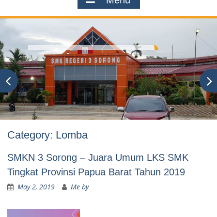
Menu
c
h
f
o
r
:
Category:
Lomba
SMKN 3 Sorong – Juara Umum LKS SMK
Tingkat Provinsi Papua Barat Tahun 2019
May 2, 2019
Me by