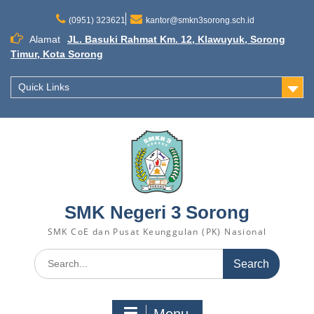
S
k
(0951) 323621
kantor@smkn3sorong.sch.id
i
Alamat
JL. Basuki Rahmat Km. 12, Klawuyuk, Sorong
p
Timur, Kota Sorong
t
o
Quick Links
c
o
n
t
e
n
t
SMK Negeri 3 Sorong
SMK CoE dan Pusat Keunggulan (PK) Nasional
S
e
a
r