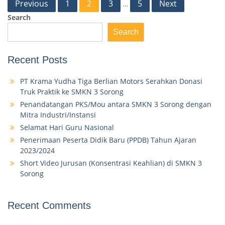
Posts
Previous
1
2
3
5
Next
…
pagination
Search
Search
Recent Posts
PT Krama Yudha Tiga Berlian Motors Serahkan Donasi
Truk Praktik ke SMKN 3 Sorong
Penandatangan PKS/Mou antara SMKN 3 Sorong dengan
Mitra Industri/Instansi
Selamat Hari Guru Nasional
Penerimaan Peserta Didik Baru (PPDB) Tahun Ajaran
2023/2024
Short Video Jurusan (Konsentrasi Keahlian) di SMKN 3
Sorong
Recent Comments