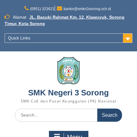
Skip
to
(0951) 323621
kantor@smkn3sorong.sch.id
content
Alamat
JL. Basuki Rahmat Km. 12, Klawuyuk, Sorong
Timur, Kota Sorong
Quick Links
SMK Negeri 3 Sorong
SMK CoE dan Pusat Keunggulan (PK) Nasional
Search
for: