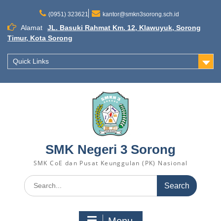
(0951) 323621
kantor@smkn3sorong.sch.id
Alamat
JL. Basuki Rahmat Km. 12, Klawuyuk, Sorong
Timur, Kota Sorong
Quick Links
SMK Negeri 3 Sorong
SMK CoE dan Pusat Keunggulan (PK) Nasional