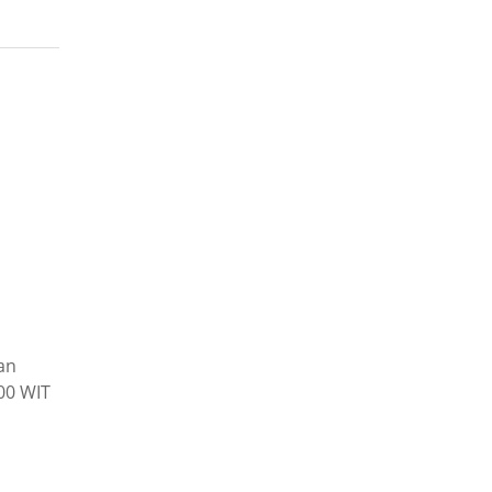
an
.00 WIT