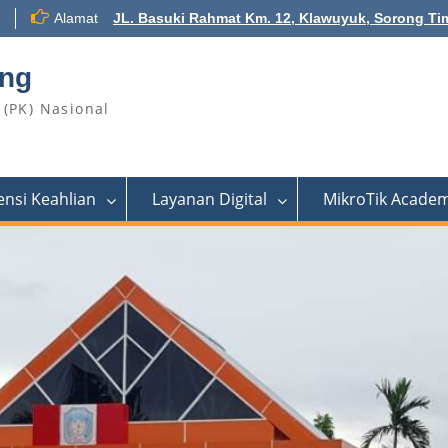
Alamat
JL. Basuki Rahmat Km. 12, Klawuyuk, Sorong Ti
ong
(PK) Nasional
nsi Keahlian
Layanan Digital
MikroTik Acade