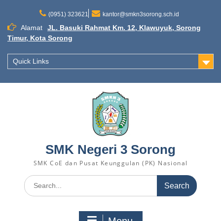
Skip
to
(0951) 323621
kantor@smkn3sorong.sch.id
content
Alamat
JL. Basuki Rahmat Km. 12, Klawuyuk, Sorong
Timur, Kota Sorong
Quick Links
SMK Negeri 3 Sorong
SMK CoE dan Pusat Keunggulan (PK) Nasional
Search
for: