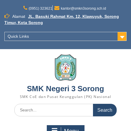
Skip
to
(0951) 323621
kantor@smkn3sorong.sch.id
content
Alamat
JL. Basuki Rahmat Km. 12, Klawuyuk, Sorong
Timur, Kota Sorong
Quick Links
SMK Negeri 3 Sorong
SMK CoE dan Pusat Keunggulan (PK) Nasional
Search
for: