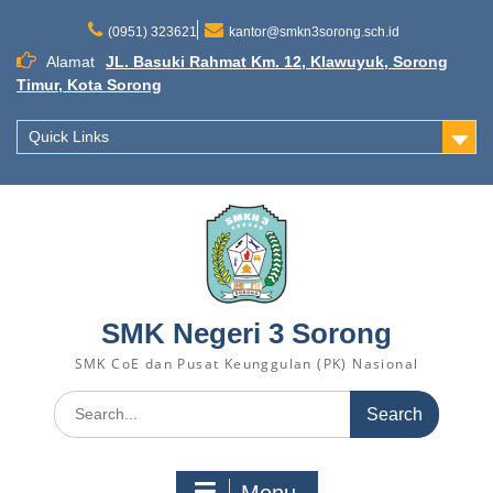
Skip
to
(0951) 323621
kantor@smkn3sorong.sch.id
content
Alamat
JL. Basuki Rahmat Km. 12, Klawuyuk, Sorong
Timur, Kota Sorong
Quick Links
SMK Negeri 3 Sorong
SMK CoE dan Pusat Keunggulan (PK) Nasional
Search
for: