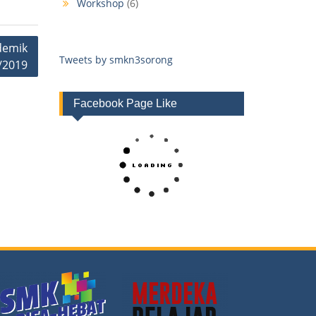
Workshop
(6)
demik
Tweets by smkn3sorong
/2019
Facebook Page Like