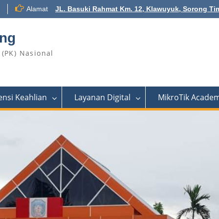
Alamat
JL. Basuki Rahmat Km. 12, Klawuyuk, Sorong Ti
ong
(PK) Nasional
nsi Keahlian
Layanan Digital
MikroTik Acade