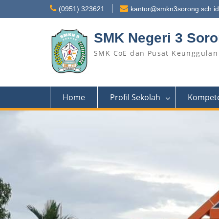
Skip
(0951) 323621
kantor@smkn3sorong.sch.id
to
content
SMK Negeri 3 Sor
SMK CoE dan Pusat Keunggulan 
Home
Profil Sekolah
Kompete