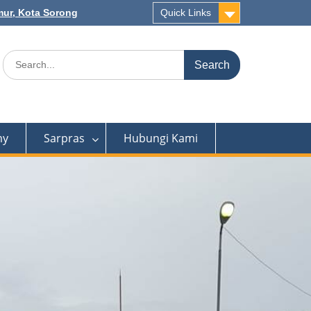
mur, Kota Sorong
Quick Links
Search
for:
my
Sarpras
Hubungi Kami