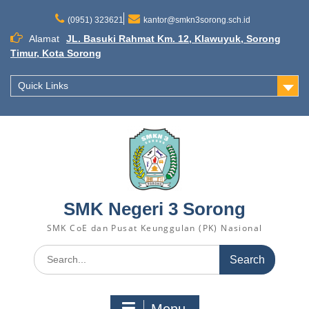
Skip
to
(0951) 323621
kantor@smkn3sorong.sch.id
content
Alamat
JL. Basuki Rahmat Km. 12, Klawuyuk, Sorong
Timur, Kota Sorong
Quick Links
SMK Negeri 3 Sorong
SMK CoE dan Pusat Keunggulan (PK) Nasional
Search
for: