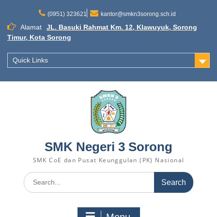
(0951) 323621
kantor@smkn3sorong.sch.id
Alamat
JL. Basuki Rahmat Km. 12, Klawuyuk, Sorong
Timur, Kota Sorong
Quick Links
SMK Negeri 3 Sorong
SMK CoE dan Pusat Keunggulan (PK) Nasional