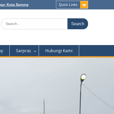
mur, Kota Sorong
Quick Links
Search
for:
my
Sarpras
Hubungi Kami