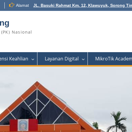
Alamat
JL. Basuki Rahmat Km. 12, Klawuyuk, Sorong Ti
ong
(PK) Nasional
nsi Keahlian
Layanan Digital
MikroTik Acade