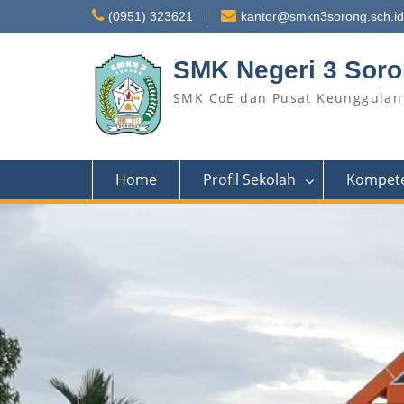
Skip
(0951) 323621
kantor@smkn3sorong.sch.id
to
content
SMK Negeri 3 Sor
SMK CoE dan Pusat Keunggulan 
Home
Profil Sekolah
Kompete