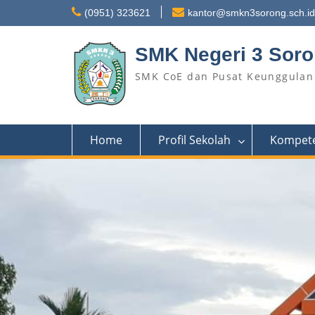
Skip
(0951) 323621
kantor@smkn3sorong.sch.id
to
content
SMK Negeri 3 Sor
SMK CoE dan Pusat Keunggulan 
Home
Profil Sekolah
Kompete