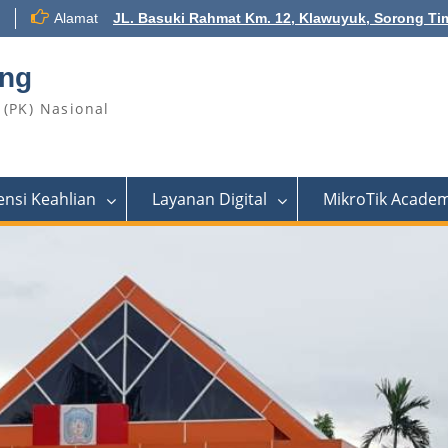
Alamat
JL. Basuki Rahmat Km. 12, Klawuyuk, Sorong Ti
ong
(PK) Nasional
nsi Keahlian
Layanan Digital
MikroTik Acade