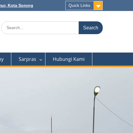
mur, Kota Sorong
Quick Links
Search
for:
my
Sarpras
Hubungi Kami