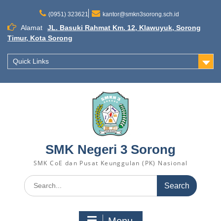
Skip
to
(0951) 323621
kantor@smkn3sorong.sch.id
content
Alamat
JL. Basuki Rahmat Km. 12, Klawuyuk, Sorong
Timur, Kota Sorong
Quick Links
SMK Negeri 3 Sorong
SMK CoE dan Pusat Keunggulan (PK) Nasional
Search
for: