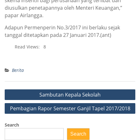
skema insentif bagi perusahaan yang terlibat dan
diusulkan penetapannya oleh Menteri Keuangan,”
papar Airlangga.
Adapun Permenperin No.3/2017 ini berlaku sejak
tanggal ditetapkan pada 27 Januari 2017.(ant)
Read Views:
8
Berita
Post
Sambutan Kepala Sekolah
navigation
Pembagian Rapor Semester Ganjil Tapel 2017/2018
Search
Search