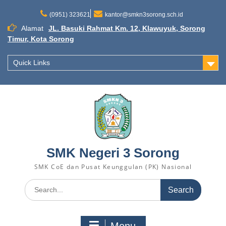
(0951) 323621
kantor@smkn3sorong.sch.id
Alamat
JL. Basuki Rahmat Km. 12, Klawuyuk, Sorong
Timur, Kota Sorong
Quick Links
SMK Negeri 3 Sorong
SMK CoE dan Pusat Keunggulan (PK) Nasional