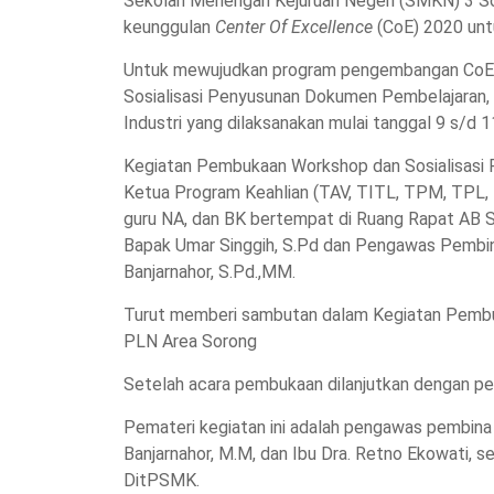
Sekolah Menengah Kejuruan Negeri (SMKN) 3 So
keunggulan
Center Of Excellence
(CoE) 2020 unt
Untuk mewujudkan program pengembangan CoE 
Sosialisasi Penyusunan Dokumen Pembelajaran, 
Industri yang dilaksanakan mulai tanggal 9 s/d
Kegiatan Pembukaan Workshop dan Sosialisasi
Ketua Program Keahlian (TAV, TITL, TPM, TPL, 
guru NA, dan BK bertempat di Ruang Rapat AB 
Bapak Umar Singgih, S.Pd dan Pengawas Pembin
Banjarnahor, S.Pd.,MM.
Turut memberi sambutan dalam Kegiatan Pembuka
PLN Area Sorong
Setelah acara pembukaan dilanjutkan dengan p
Pemateri kegiatan ini adalah pengawas pembina
Banjarnahor, M.M, dan Ibu Dra. Retno Ekowati, se
DitPSMK.