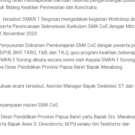
rong telah mendapatkan bantuan fasilitas pengembangan pusa
uk Bidang Keahlian Permesinan dan Konstruksi.
tersebut SMKN 1 Singosari mengadakan kegiatan Workshop d
serta Perencanaan Sinkronisasi Kurikulum SMK CoE dengan Mitr
 11 November 2020.
 Penyusunan Dokumen Pembelajaran SMK CoE dengan peserta p
DPIB, BKP, TKRO, TAB, dan TKJ), guru program keahlian, bebera
SMKN 3 Sorong dibuka secara resmi oleh Kepala SMKN 3 Sorong
a Dinas Pendidikan Provinsi Papua Barat Bapak Manabung
an acara tersebut, Asisten Manager Bapak Deskiniel, ST dari 
enyampaian materi SMK CoE.
 Dinas Pendidikan Provinsi Papua Barat yaitu Bapak Drs. Manabu
rta Bapak Aries S. Dewobroto, M.Pd selaku tim fasilitator dari