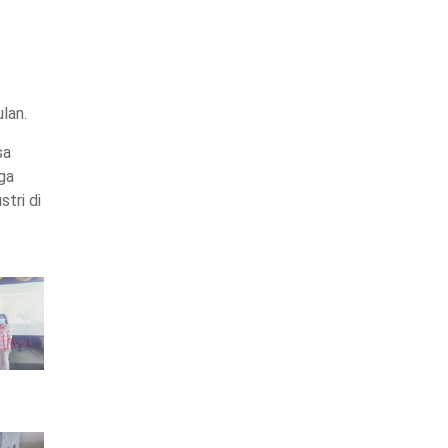
lan.
sa
ga
tri di