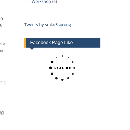
t
Workshop
(6)
an
Tweets by smkn3sorong
a
Facebook Page Like
ara
pa
PT.
ng