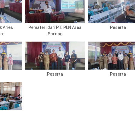
k Aries
Pemateri dari PT. PLN Area
Peserta
to
Sorong
Peserta
Peserta