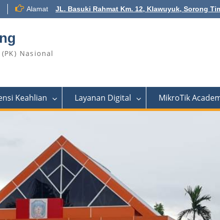
Alamat
JL. Basuki Rahmat Km. 12, Klawuyuk, Sorong Ti
ong
(PK) Nasional
nsi Keahlian
Layanan Digital
MikroTik Acade