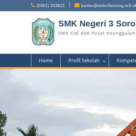
(0951) 323621
kantor@smkn3sorong.sch.id
SMK Negeri 3 Sor
SMK CoE dan Pusat Keunggulan 
Home
Profil Sekolah
Kompete