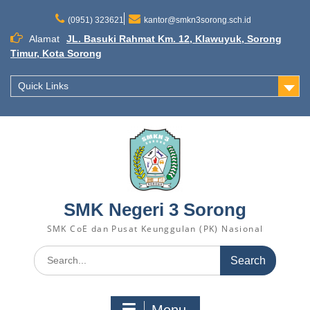
(0951) 323621
kantor@smkn3sorong.sch.id
Alamat
JL. Basuki Rahmat Km. 12, Klawuyuk, Sorong
Timur, Kota Sorong
Quick Links
SMK Negeri 3 Sorong
SMK CoE dan Pusat Keunggulan (PK) Nasional