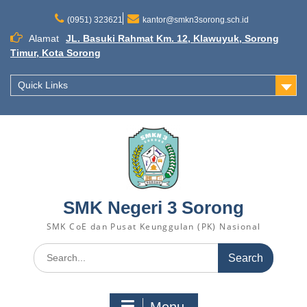
Skip
to
(0951) 323621
kantor@smkn3sorong.sch.id
content
Alamat
JL. Basuki Rahmat Km. 12, Klawuyuk, Sorong
Timur, Kota Sorong
Quick Links
SMK Negeri 3 Sorong
SMK CoE dan Pusat Keunggulan (PK) Nasional
Search
for: