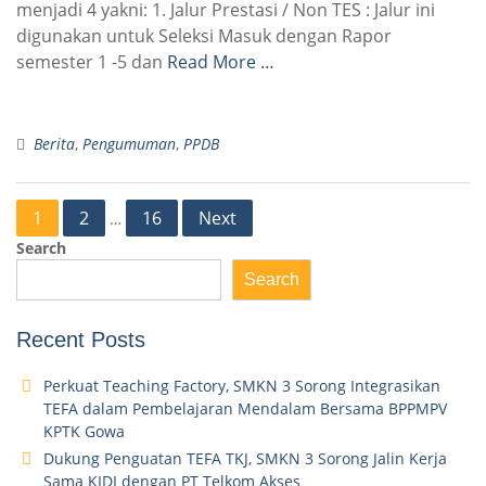
menjadi 4 yakni: 1. Jalur Prestasi / Non TES : Jalur ini
digunakan untuk Seleksi Masuk dengan Rapor
semester 1 -5 dan
Read More …
Berita
,
Pengumuman
,
PPDB
Posts
1
2
16
Next
…
pagination
Search
Search
Recent Posts
Perkuat Teaching Factory, SMKN 3 Sorong Integrasikan
TEFA dalam Pembelajaran Mendalam Bersama BPPMPV
KPTK Gowa
Dukung Penguatan TEFA TKJ, SMKN 3 Sorong Jalin Kerja
Sama KIDI dengan PT Telkom Akses