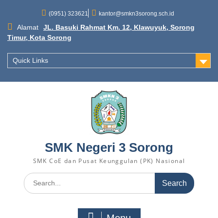
Skip
to
(0951) 323621
kantor@smkn3sorong.sch.id
content
Alamat
JL. Basuki Rahmat Km. 12, Klawuyuk, Sorong
Timur, Kota Sorong
Quick Links
SMK Negeri 3 Sorong
SMK CoE dan Pusat Keunggulan (PK) Nasional
Search
for: